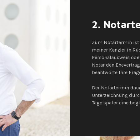
2. Notart
Zum Notartermin ist 
meiner Kanzlei in Rü
Personalausweis oder
Notar den Ehevertrag 
beantworte Ihre Frag
Der Notartermin daue
Unterzeichnung durch
Tage später eine beg