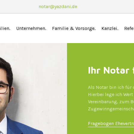
notar@yazdani.de
lien
Unternehmen
Familie & Vorsorge
Kanzlei
Refe
Ihr Notar
Als Notar bin ich fü
Hierbei lege ich Wer
Vereinbarung, zum Be
Zugewinngemeinscha
Fragebogen Ehevertr