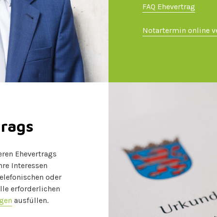
FAQ Ehevertrag
Notartermin online v
trags
heren Ehevertrags
hre Interessen
telefonischen oder
le erforderlichen
ogen
ausfüllen.