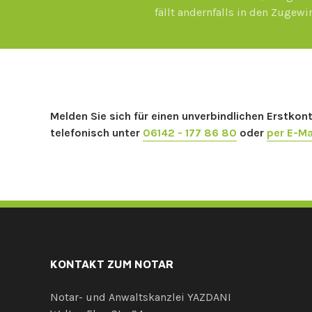
fällt andernfalls in den Zugewi
Melden Sie sich für einen unverbindlichen Erstk
telefonisch unter
06142 - 177 86 80
oder
per E-Ma
KONTAKT ZUM NOTAR
Notar- und Anwaltskanzlei YAZDANI