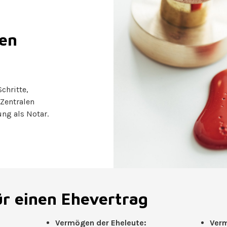
len
chritte,
Zentralen
ung als Notar.
ür einen Ehevertrag
Vermögen der Eheleute:
Verm