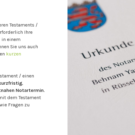
heren Testaments /
rforderlich Ihre
l in einem
nnen Sie uns auch
nen
kurzen
estament / einen
kurzfristig
,
tnahen Notartermin
.
 mit dem Testament
wie Fragen zu