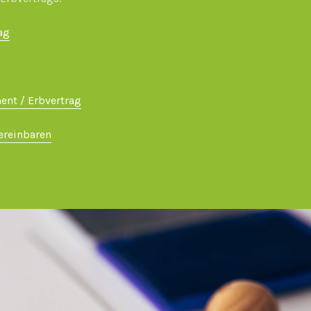
ag
ent / Erbvertrag
ereinbaren