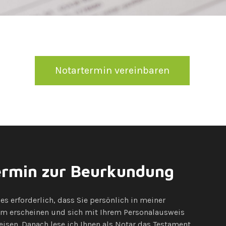
Notartermin vereinbaren
ermin zur Beurkundung
s erforderlich, dass Sie persönlich in meiner
im erscheinen und sich mit Ihrem Personalausweis
isen. Danach lese ich Ihnen als Notar das Testament