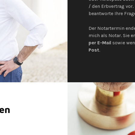
/ den Erbvertrag vor.
beantworte Ihre Frag
Der Notartermin end
mich als Notar. Sie 
per
E-Mail
sowie weni
Post
.
len