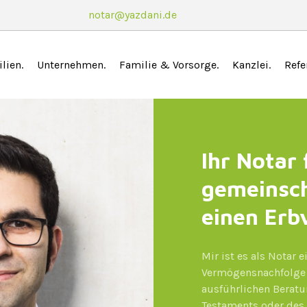
notar@yazdani.de
lien
Unternehmen
Familie & Vorsorge
Kanzlei
Refe
Ihr Notar 
gemeinsch
einen Erb
Mir ist es als Notar 
Vermögensnachfolge 
ausführlichen Beratu
Testaments oder des 