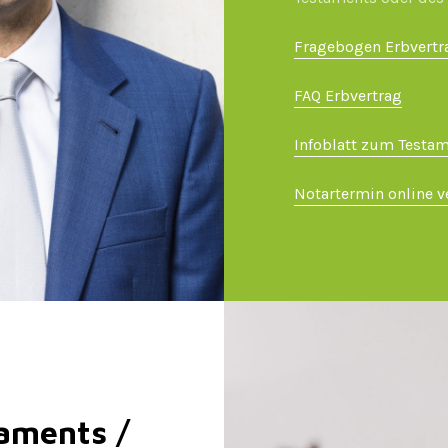
Fragebogen Erbvertr
FAQ Erbvertrag
Infoblatt zum Testam
Notartermin online v
aments /